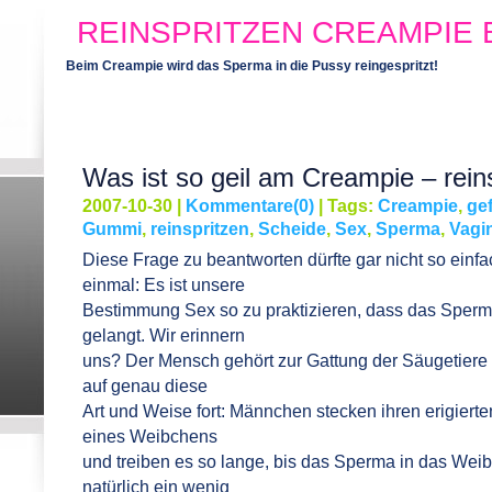
REINSPRITZEN CREAMPIE
Beim Creampie wird das Sperma in die Pussy reingespritzt!
Was ist so geil am Creampie – rein
2007-10-30 |
Kommentare(0)
| Tags:
Creampie
,
ge
Gummi
,
reinspritzen
,
Scheide
,
Sex
,
Sperma
,
Vagi
Diese Frage zu beantworten dürfte gar nicht so einf
einmal: Es ist unsere
Bestimmung Sex so zu praktizieren, dass das Sperm
gelangt. Wir erinnern
uns? Der Mensch gehört zur Gattung der Säugetiere 
auf genau diese
Art und Weise fort: Männchen stecken ihren erigierte
eines Weibchens
und treiben es so lange, bis das Sperma in das Weibc
natürlich ein wenig